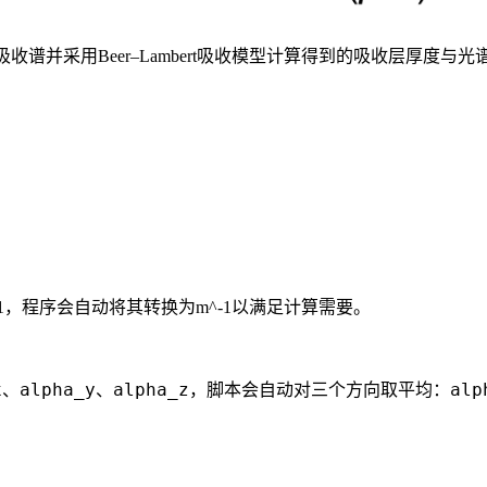
吸收谱并采用Beer–Lambert吸收模型计算得到的吸收层厚度与
-1，程序会自动将其转换为m^-1以满足计算需要。
x
alpha_y
alpha_z
alp
、
、
，脚本会自动对三个方向取平均：