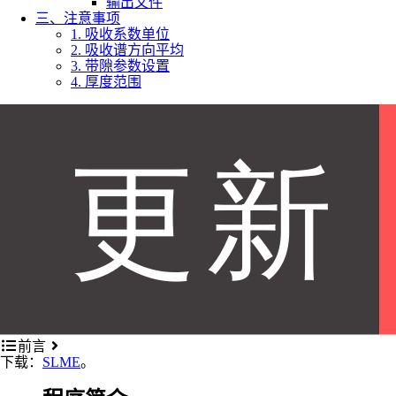
输出文件
三、注意事项
1. 吸收系数单位
2. 吸收谱方向平均
3. 带隙参数设置
4. 厚度范围
前言
下载：
SLME
。