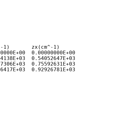
^-1)       zx(cm^-1)
0000E+00  0.00000000E+00

4138E+03  0.54052647E+03

7306E+03  0.75592631E+03

6417E+03  0.92926781E+03
