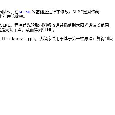
n
SLME
脚本，在
SL3ME
的基础上进行了修改。
是对传统
中的理论效率。
SLME
。程序首先读取材料吸收谱并插值到太阳光谱波长范围，
SLME
定最大功率点，从而得到
。
_thickness.jpg
。该程序适用于基于第一性原理计算得到吸