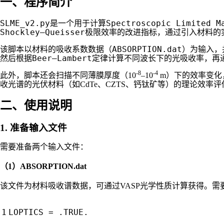
一、程序简介
SLME_v2.py
Spectroscopic Limited M
是一个用于计算
Shockley–Queisser
极限效率的改进指标，通过引入材料的
吸收系数数据（ABSORPTION.dat）
该脚本以材料的
为输入，
Beer–Lambert
然后根据
定律计算不同波长下的光吸收率，再
-8
-4
此外，脚本还会扫描不同薄膜厚度（10
–10
m）下的效率变化
收光谱的光伏材料（如CdTe、CZTS、钙钛矿等）的理论效率评
二、使用说明
1. 准备输入文件
需要准备两个输入文件：
（1）ABSORPTION.dat
该文件为材料吸收谱数据，可通过VASP光学性质计算获得。需
LOPTICS
=