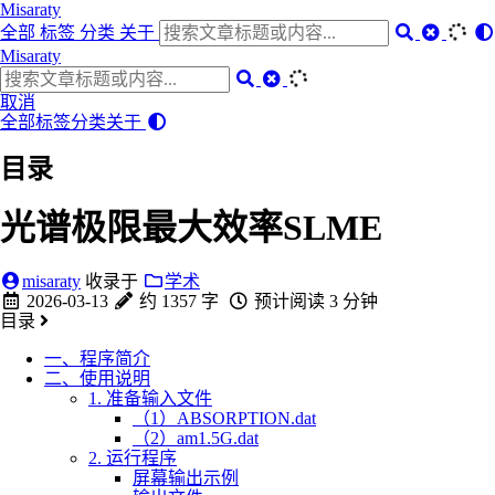
Misaraty
全部
标签
分类
关于
Misaraty
取消
全部
标签
分类
关于
目录
光谱极限最大效率SLME
misaraty
收录于
学术
2026-03-13
约 1357 字
预计阅读 3 分钟
目录
一、程序简介
二、使用说明
1. 准备输入文件
（1）ABSORPTION.dat
（2）am1.5G.dat
2. 运行程序
屏幕输出示例