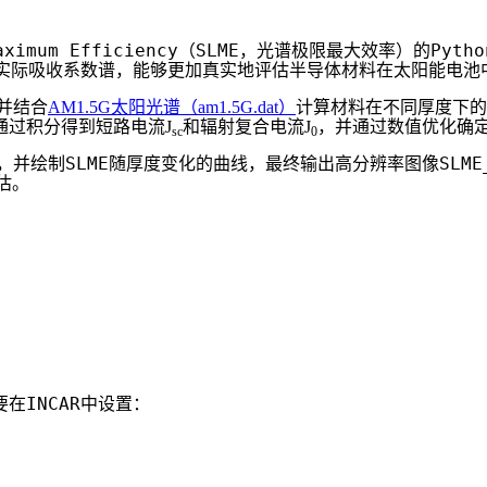
aximum Efficiency
SLME
Pytho
（
，光谱极限最大效率）的
实际吸收系数谱，能够更加真实地评估半导体材料在太阳能电池
并结合
AM1.5G太阳光谱（am1.5G.dat）
计算材料在不同厚度下的
通过积分得到短路电流J
和辐射复合电流J
，并通过数值优化确
sc
0
SLME
SLME
，并绘制
随厚度变化的曲线，最终输出高分辨率图像
估。
INCAR
要在
中设置：