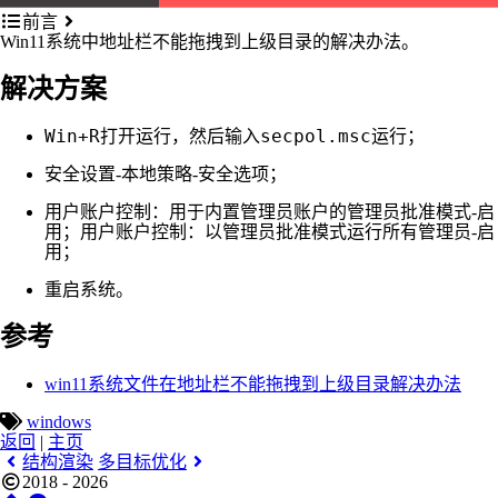
前言
Win11系统中地址栏不能拖拽到上级目录的解决办法。
解决方案
Win+R
secpol.msc
打开运行，然后输入
运行；
安全设置
本地策略
安全选项
-
-
；
用户账户控制：用于内置管理员账户的管理员批准模式
启
-
用
用户账户控制：以管理员批准模式运行所有管理员
启
；
-
用
；
重启系统。
参考
win11系统文件在地址栏不能拖拽到上级目录解决办法
windows
返回
|
主页
结构渲染
多目标优化
2018 - 2026