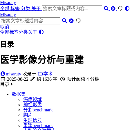
Misaraty
全部
标签
分类
关于
Misaraty
取消
全部
标签
分类
关于
目录
医学影像分析与重建
misaraty
收录于
学术
2025-08-22
约 1636 字
预计阅读 4 分钟
目录
数据集
癌症领域
神经影像
分割benchmark
胸片
生理信号
重建benchmark