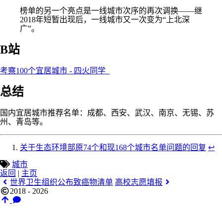
榜单的另一个亮点是一线城市次序的再次调换——继
2018年短暂出现后，一线城市又一次变为“上北深
广”。
B站
考察100个宜居城市 - 四火同学_
总结
国内宜居城市推荐名单：成都、西安、武汉、南京、无锡、苏
州、青岛等。
关于生态环境部原74个和现168个城市名单问题的回复
↩︎
城市
返回
|
主页
世界卫生组织公布致癌物清单
高校志愿填报
2018 - 2026