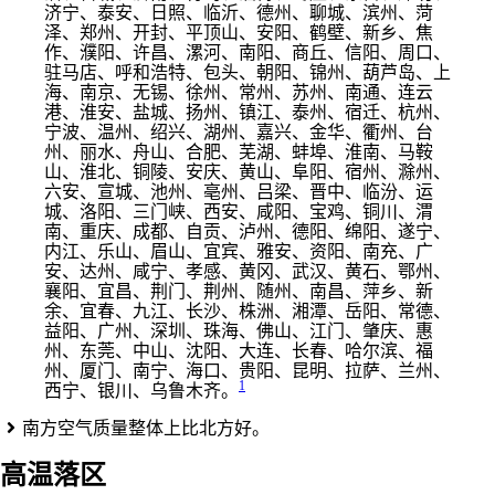
济宁、泰安、日照、临沂、德州、聊城、滨州、菏
泽、郑州、开封、平顶山、安阳、鹤壁、新乡、焦
作、濮阳、许昌、漯河、南阳、商丘、信阳、周口、
驻马店、呼和浩特、包头、朝阳、锦州、葫芦岛、上
海、南京、无锡、徐州、常州、苏州、南通、连云
港、淮安、盐城、扬州、镇江、泰州、宿迁、杭州、
宁波、温州、绍兴、湖州、嘉兴、金华、衢州、台
州、丽水、舟山、合肥、芜湖、蚌埠、淮南、马鞍
山、淮北、铜陵、安庆、黄山、阜阳、宿州、滁州、
六安、宣城、池州、亳州、吕梁、晋中、临汾、运
城、洛阳、三门峡、西安、咸阳、宝鸡、铜川、渭
南、重庆、成都、自贡、泸州、德阳、绵阳、遂宁、
内江、乐山、眉山、宜宾、雅安、资阳、南充、广
安、达州、咸宁、孝感、黄冈、武汉、黄石、鄂州、
襄阳、宜昌、荆门、荆州、随州、南昌、萍乡、新
余、宜春、九江、长沙、株洲、湘潭、岳阳、常德、
益阳、广州、深圳、珠海、佛山、江门、肇庆、惠
州、东莞、中山、沈阳、大连、长春、哈尔滨、福
州、厦门、南宁、海口、贵阳、昆明、拉萨、兰州、
1
西宁、银川、乌鲁木齐。
南方空气质量整体上比北方好。
高温落区