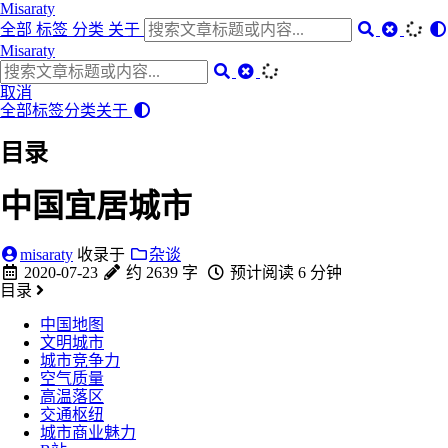
Misaraty
全部
标签
分类
关于
Misaraty
取消
全部
标签
分类
关于
目录
中国宜居城市
misaraty
收录于
杂谈
2020-07-23
约 2639 字
预计阅读 6 分钟
目录
中国地图
文明城市
城市竞争力
空气质量
高温落区
交通枢纽
城市商业魅力